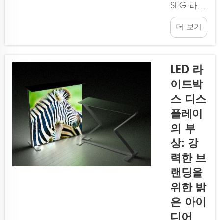
하고 있으
SEG 라이
며, 브랜
트박스 디
드를 효과
더 보기
스플레이
적으로 표
솔루션은
현하는 데
브랜드를
적합합니
돋보이게
LED 라
다...
만들 수
이트박
있는 훌륭
스 디스
한 방법입
니다! 이
플레이
제품은 특
의 부
수 조명과
상: 강
소재를 사
력한 브
용하여 밝
고 선명한
랜딩을
이미지를
위한 밝
구현하므
은 아이
로 누구나
디어
쉽게 볼