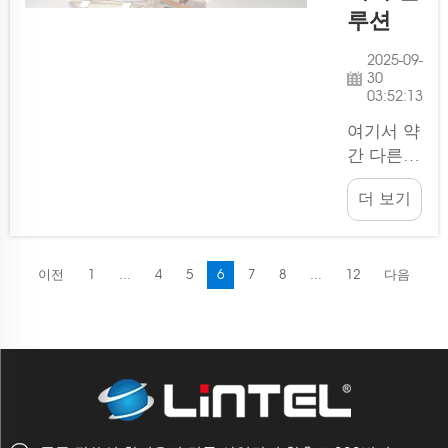
로 하는
루션
기업들에
2025-09-
게 이상적
30
입니다.
03:52:13
제 회사인
여기서 약
Lintel은
간 다른
이러한 혁
무언가를
신적인 제
더 보기
보여줄 때
품 분야에
가 되었
서 선두주
죠. Lintel
자 중 하
의 접이식
이전
1
...
4
5
6
7
8
...
12
다음
나입니다.
SEG 조명
박스를 지
금 바로
할인된 가
격에 만나
보세요!
다음 행사