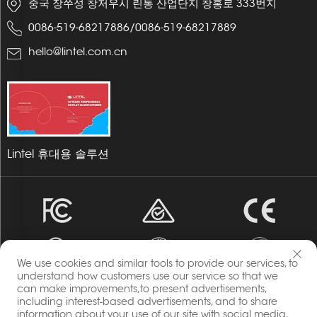
중국 장쑤성 창저우시 린통 산업단지 창홍로 333번지
에서 사용
0086-519-68217886
/
0086-519-68217889
하거나 프
로모션 제
hello@lintel.com.cn
품으로 활
용하기에
훌륭합니
다! 운반
과 설치가
간편하며,
Lintel 휴대용 솔루션
외관도 매
우 인상적
입니다...
We use cookies and similar tools to provide our services, to
understand how customers use our service so that we
can make improvements,to present advertisements,
including interest-based advertisements, and to share
저작권 © 2023 에네르지아 Changzhou Lintel Display Co.,
information about your use of our site with social media,