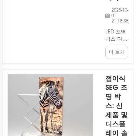
수 있습니
2025-10-
다. 매장
01
용 포스터
21:18:35
디스플레
LED 조명
이를 제작
박스 디스
하는 경
플레이는
우...
더 보기
광고 업계
를 장악하
고 있습니
다. 화사
접이식
하고 다채
SEG 조
로운 포스
명 박
터 디스플
레이는 시
스: 신
선을 사로
제품 및
잡기에 충
디스플
분하여 주
레이 솔
목을 필요