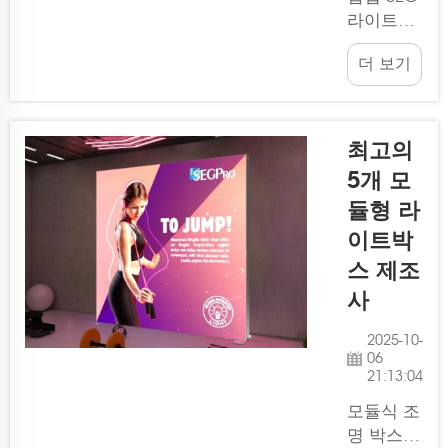
에 사용할
라이트박
수 있습니
스는 브랜
다.
더 보기
드 행사
및 박람회
에 매우
효과적입
최고의
니다. 화
5개 모
려하고 눈
듈형 라
에 띄는
이 제품은
이트박
거대한 점
스 제조
등 간판처
사
럼 주변의
시선을 확
2025-10-
끌어당깁
06
21:13:04
니다. 당
사인
모듈식 조
Lintel은
명 박스는