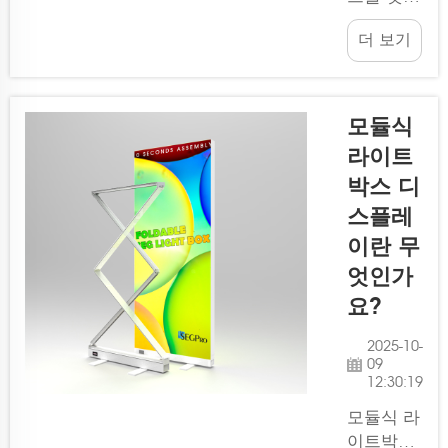
엣지로 설
게 전시하
계되어 모
더 보기
고 싶으신
든 그래픽
가요?
을 완벽하
Lintel의
게 비추어
SEG 라이
모듈식
줍니다...
트박스용
라이트
폴딩 스탠
박스 디
드를 확인
해 보세
스플레
요! 아름
이란 무
답고 간편
엇인가
한 방식으
요?
로 라이트
박스를 전
2025-10-
시하려는
09
모든 분들
12:30:19
에게 매우
모듈식 라
현명한 선
이트박스