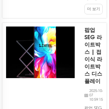
택입니다.
디스플레
박람회에
더 보기
이는 사진
계시든...
이나 광고
물을 밝은
방식으로
팝업
돋보이게
SEG 라
해주는 디
이트박
스플레이
입니다.
스 | 접
모듈식 라
이식 라
이트박스
이트박
디스플레
스 디스
이에는 다
양한 장점
플레이
이 많으
2025-10-
며, 이러
07
한 디스플
10:59:15
레이는 ...
팝업 SEG