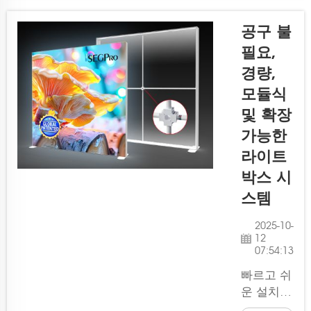
휴대가 간
람들의 주
편하고 ...
목을 끌
공구 불
수 있는
필요,
무언가가
경량,
필요합니
다. 바로
모듈식
SEG 라이
및 확장
트 박스
가능한
폴딩 스탠
라이트
드가 빛나
는 부분입
박스 시
니다.
스템
Lintel에서
제작한 이
2025-10-
12
스탠드 조
07:54:13
명은 디스
플레이를
빠르고 쉬
밝혀주어
운 설치를
주목받을
위한 조립