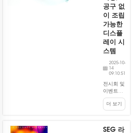
공구 없
이 조립
가능한
디스플
레이 시
스템
2025-10-
14
09:10:51
전시회 및
이벤트에
서 귀사의
더 보기
존재감을
돋보이게
하고 싶으
신가요?
SEG 라