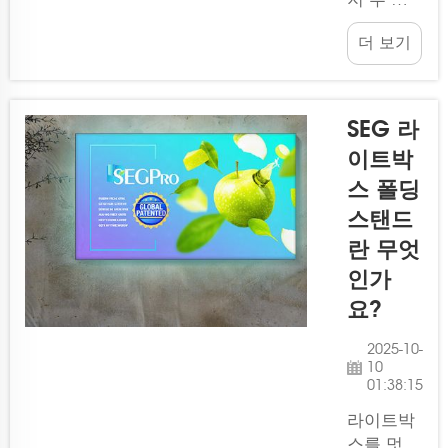
해결됩니
지 개인화
다. 당사
더 보기
된 SEG
의 라이트
백라이트
박스 키트
패브릭 조
는 빠른
명박스에
조립을 위
SEG 라
대해 알고
해 설계되
이트박
계신가
었으며...
스 폴딩
요? 이
LED 백라
스탠드
이트 조명
란 무엇
박스는 디
인가
스플레이
요?
가 이전과
는 다르게
2025-10-
돋보이도
10
록 설계되
01:38:15
었습니다!
라이트박
엣지 투
스를 멋지