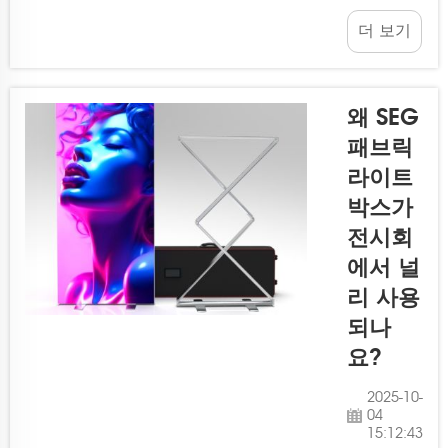
이러한
탁월한 디
SEG 라이
더 보기
스플레이
트박스를
를 제공합
제조하는
니다. 세
업체 중
계에서 가
왜 SEG
하나입니
장 우수한
패브릭
다. T...
모듈식 조
라이트
명 박스를
찾는 것이
박스가
쉬운 일은
전시회
아닐 수
에서 널
있지만,
리 사용
여기에는
최고의 제
되나
조업체들
요?
이 있습니
다. 밝고
2025-10-
04
생생한 방
15:12:43
식으로 이