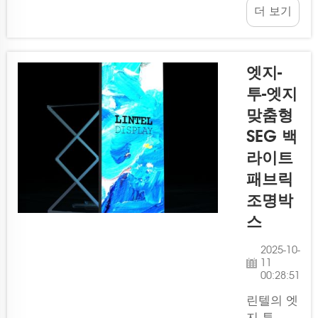
더 보기
수 있도록
전시회,
보장합니
이벤트 또
다...
는 소매용
라이트박
엣지-
스 시스템
투-엣지
은 설치가
맞춤형
까다로울
수 있지만
SEG 백
더 이상
라이트
걱정할 필
패브릭
요 없습니
조명박
다! Lintel
Display
스
의 공구
2025-10-
없이 설치
11
가능한 시
00:28:51
스템 덕분
린텔의 엣
에 문제가
지 투 엣