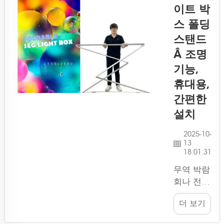
Lintel
이트 박
SEG 모듈
스 폴딩
식 라이트
박스 디스
스탠드
플레이 키
Â 조명
트가 바로
기능,
그 해답입
휴대용,
니다! 이
시스템은
간편한
공구 없이
설치
도 조립이
쉬운 시스
2025-10-
13
템으로,
18:01:31
더 많은
고객을 유
무역 박람
치하는 데
회나 전시
도움이 됩
회에서 부
더 보기
니다. 다
스를 설치
용도이며
할 때 사