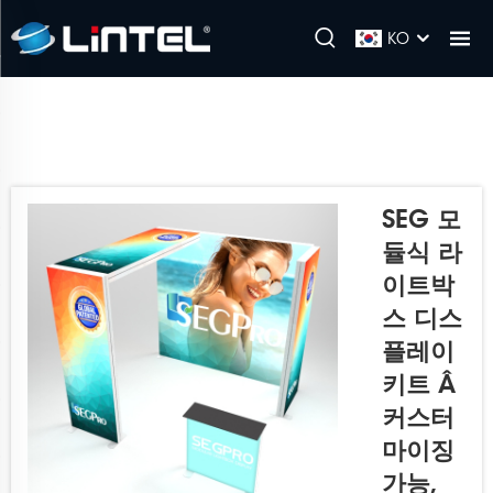
KO
SEG 모
듈식 라
이트박
스 디스
플레이
키트 Â
커스터
마이징
가능,