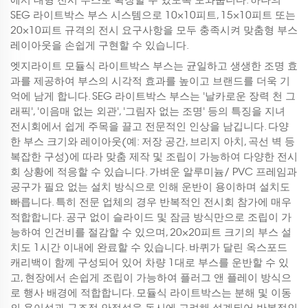
SEG 라이트박스 부스 시스템으로 10×10피트, 15×10피트 또는
20×10피트 규격의 전시 요구사항을 모두 충족시켜 맞춤형 부스
레이아웃을 손쉽게 구현할 수 있습니다.
엣지라이트 모듈식 라이트박스 부스는 균일하고 생생한 조명 효
과를 제공하여 부스의 시각적 효과를 높이고 브랜드를 더욱 기
억에 남게 합니다. SEG 라이트박스 부스는 '날카로운 장력 천 그
래픽', '이음매 없는 외관', '그림자 없는 조명' 등의 특징을 지녀
전시회에서 쉽게 주목을 끌고 전문적인 인상을 남깁니다. 다양
한 부스 크기와 레이아웃(예: 저장 공간, 브리지 아치, 곡선 벽 등
복잡한 구성)에 따라 맞춤 제작 및 조립이 가능하여 다양한 전시
회 상황에 적응할 수 있습니다. 가벼운 알루미늄/ PVC 프레임과
공구가 필요 없는 설치 방식으로 인해 운반이 용이하며 설치도
빠릅니다. 특히 전문 업체의 경우 반복적인 전시회 참가에 매우
적합합니다. 공구 없이 슬라이드 및 잠금 방식만으로 조립이 가
능하여 인건비를 절감할 수 있으며, 20×20피트 크기의 부스 설
치도 1시간 이내에 완료할 수 있습니다. 바퀴가 달린 옥스포드
캐리백이 함께 구성되어 있어 차량 1대로 부스를 운반할 수 있
고, 현장에서 손쉽게 조립이 가능하여 플러그 앤 플레이 방식으
로 행사 배경에 적합합니다. 모듈식 라이트박스는 분해 및 이동
의 용이성과 구조적 안정성을 동시에 고려해 설계되어 반복적인