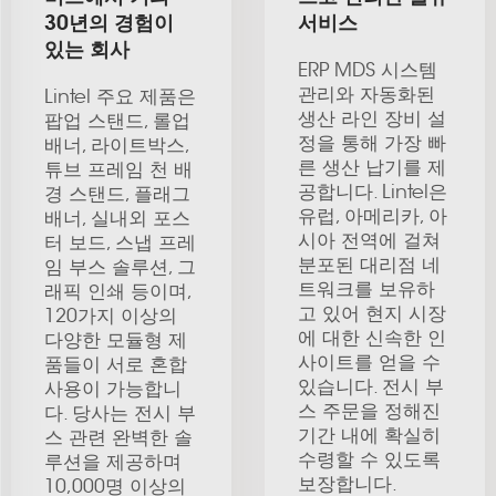
30년의 경험이
서비스
있는 회사
ERP MDS 시스템
관리와 자동화된
Lintel 주요 제품은
생산 라인 장비 설
팝업 스탠드, 롤업
정을 통해 가장 빠
배너, 라이트박스,
른 생산 납기를 제
튜브 프레임 천 배
공합니다. Lintel은
경 스탠드, 플래그
유럽, 아메리카, 아
배너, 실내외 포스
시아 전역에 걸쳐
터 보드, 스냅 프레
분포된 대리점 네
임 부스 솔루션, 그
트워크를 보유하
래픽 인쇄 등이며,
고 있어 현지 시장
120가지 이상의
에 대한 신속한 인
다양한 모듈형 제
사이트를 얻을 수
품들이 서로 혼합
있습니다. 전시 부
사용이 가능합니
스 주문을 정해진
다. 당사는 전시 부
기간 내에 확실히
스 관련 완벽한 솔
수령할 수 있도록
루션을 제공하며
보장합니다.
10,000명 이상의