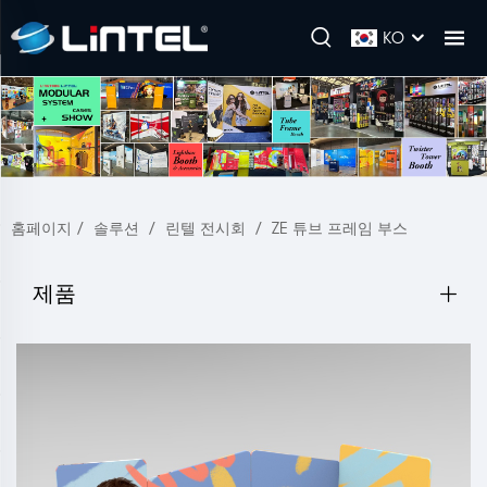
KO
홈페이지
/
솔루션
/
린텔 전시회
/
ZE 튜브 프레임 부스
제품